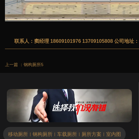
联系人：窦经理 18609101976 13709105808 公
上一篇 ：
钢构厕所5
...
移动厕所
钢构厕所
车载厕所
厕所方案
室内图
|
|
|
|