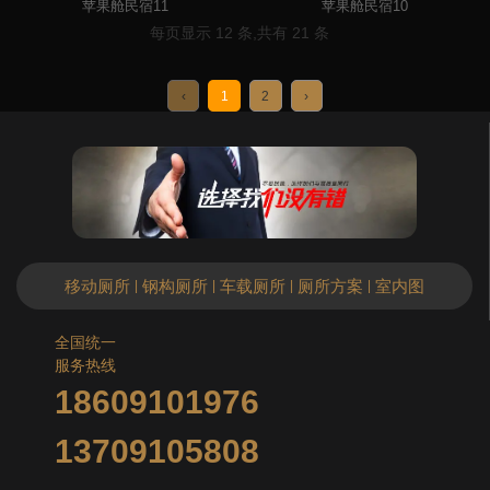
苹果舱民宿11
苹果舱民宿10
每页显示 12 条,共有 21 条
‹
1
2
›
移动厕所
钢构厕所
车载厕所
厕所方案
室内图
|
|
|
|
全国统一
服务热线
18609101976
13709105808