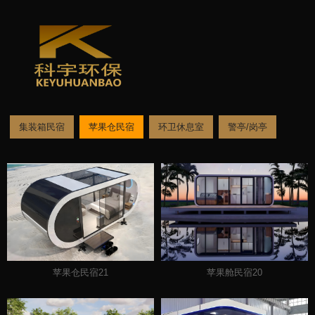
集装箱民宿
苹果仓民宿
环卫休息室
警亭/岗亭
/
/
您当前的位置：首页
移动房屋
苹果仓民宿
苹果仓民宿21
苹果舱民宿20