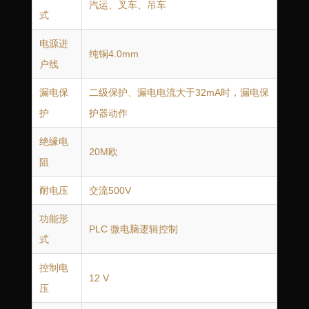
汽运、叉车、吊车
式
电源进
纯铜4.0mm
户线
漏电保
二级保护、漏电电流大于32mA时，漏电保
护
护器动作
绝缘电
20M欧
阻
耐电压
交流500V
功能形
PLC 微电脑逻辑控制
式
控制电
12 V
压