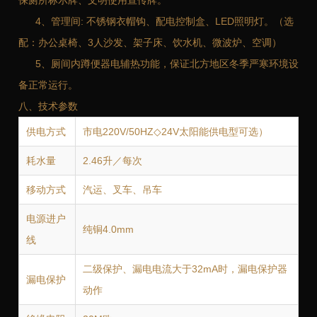
保厕所标示牌、文明使用宣传牌。
4、管理间: 不锈钢衣帽钩、配电控制盒、LED照明灯。（选
配：办公桌椅、3人沙发、架子床、饮水机、微波炉、空调）
5、厕间内蹲便器电辅热功能，保证北方地区冬季严寒环境设
备正常运行。
八、技术参数
供电方式
市电220V/50HZ◇24V太阳能供电型可选）
耗水量
2.46升／每次
移动方式
汽运、叉车、吊车
电源进户
纯铜4.0mm
线
二级保护、漏电电流大于32mA时，漏电保护器
漏电保护
动作