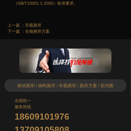
（GB/T10001.1-2000）标准要求。
上一篇 ：
车载厕所
下一篇 ：
生物厕所方案
移动厕所
钢构厕所
车载厕所
厕所方案
室内图
|
|
|
|
全国统一
服务热线
18609101976
13709105808