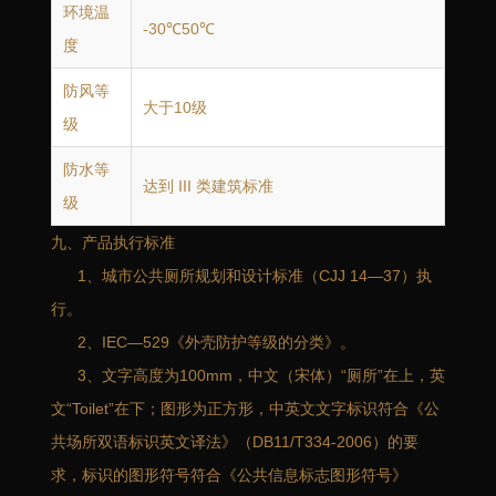
环境温
-30℃50℃
度
防风等
大于10级
级
防水等
达到 III 类建筑标准
级
九、产品执行标准
1、城市公共厕所规划和设计标准（CJJ 14—37）执
行。
2、IEC—529《外壳防护等级的分类》。
3、文字高度为100mm，中文（宋体）“厕所”在上，英
文“Toilet”在下；图形为正方形，中英文文字标识符合《公
共场所双语标识英文译法》（DB11/T334-2006）的要
求，标识的图形符号符合《公共信息标志图形符号》