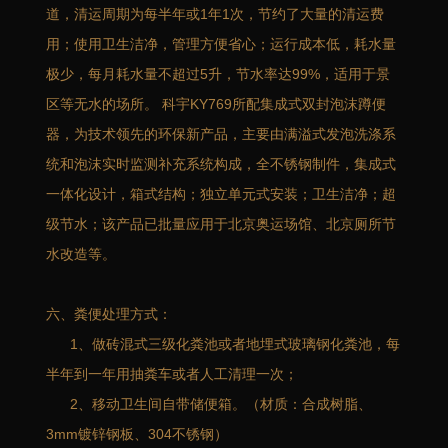
道，清运周期为每半年或1年1次，节约了大量的清运费
用；使用卫生洁净，管理方便省心；运行成本低，耗水量
极少，每月耗水量不超过5升，节水率达99%，适用于景
区等无水的场所。 科宇KY769所配集成式双封泡沫蹲便
器，为技术领先的环保新产品，主要由满溢式发泡洗涤系
统和泡沫实时监测补充系统构成，全不锈钢制件，集成式
一体化设计，箱式结构；独立单元式安装；卫生洁净；超
级节水；该产品已批量应用于北京奥运场馆、北京厕所节
水改造等。
六、粪便处理方式：
1、做砖混式三级化粪池或者地埋式玻璃钢化粪池，每
半年到一年用抽粪车或者人工清理一次；
2、移动卫生间自带储便箱。（材质：合成树脂、
3mm镀锌钢板、304不锈钢）