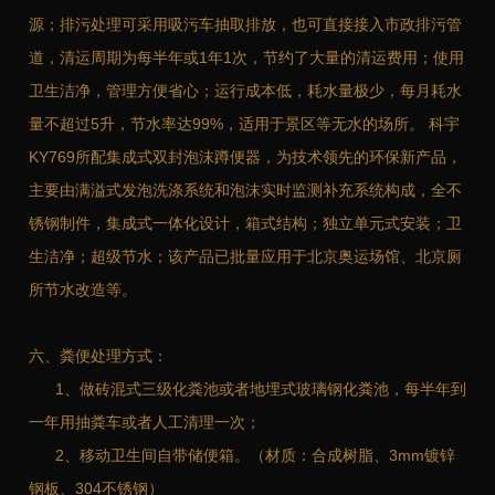
源；排污处理可采用吸污车抽取排放，也可直接接入市政排污管
道，清运周期为每半年或1年1次，节约了大量的清运费用；使用
卫生洁净，管理方便省心；运行成本低，耗水量极少，每月耗水
量不超过5升，节水率达99%，适用于景区等无水的场所。 科宇
KY769所配集成式双封泡沫蹲便器，为技术领先的环保新产品，
主要由满溢式发泡洗涤系统和泡沫实时监测补充系统构成，全不
锈钢制件，集成式一体化设计，箱式结构；独立单元式安装；卫
生洁净；超级节水；该产品已批量应用于北京奥运场馆、北京厕
所节水改造等。
六、粪便处理方式：
1、做砖混式三级化粪池或者地埋式玻璃钢化粪池，每半年到
一年用抽粪车或者人工清理一次；
2、移动卫生间自带储便箱。（材质：合成树脂、3mm镀锌
钢板、304不锈钢）