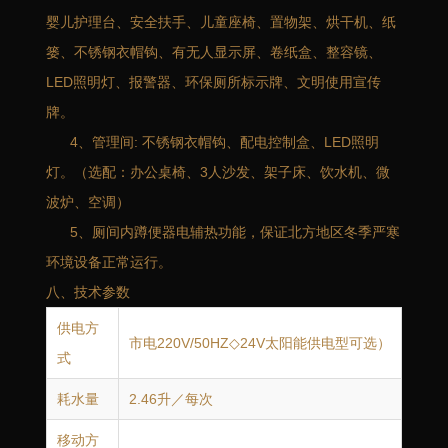
婴儿护理台、安全扶手、儿童座椅、置物架、烘干机、纸
篓、不锈钢衣帽钩、有无人显示屏、卷纸盒、整容镜、
LED照明灯、报警器、环保厕所标示牌、文明使用宣传
牌。
4、管理间: 不锈钢衣帽钩、配电控制盒、LED照明
灯。（选配：办公桌椅、3人沙发、架子床、饮水机、微
波炉、空调）
5、厕间内蹲便器电辅热功能，保证北方地区冬季严寒
环境设备正常运行。
八、技术参数
供电方
市电220V/50HZ◇24V太阳能供电型可选）
式
耗水量
2.46升／每次
移动方