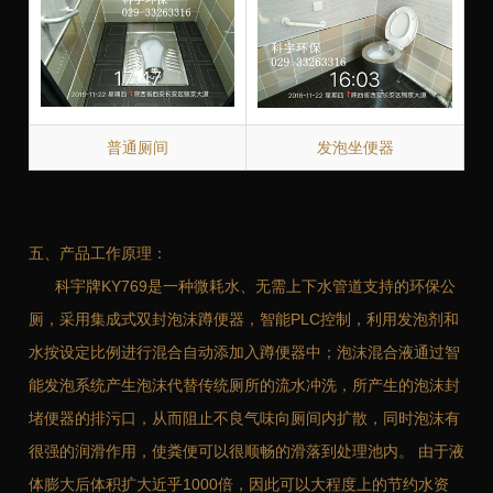
普通厕间
发泡坐便器
五、产品工作原理：
科宇牌KY769是一种微耗水、无需上下水管道支持的环保公
厕，采用集成式双封泡沫蹲便器，智能PLC控制，利用发泡剂和
水按设定比例进行混合自动添加入蹲便器中；泡沫混合液通过智
能发泡系统产生泡沫代替传统厕所的流水冲洗，所产生的泡沫封
堵便器的排污口，从而阻止不良气味向厕间内扩散，同时泡沫有
很强的润滑作用，使粪便可以很顺畅的滑落到处理池内。 由于液
体膨大后体积扩大近乎1000倍，因此可以大程度上的节约水资