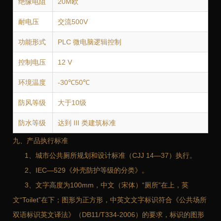
绝缘电阻
20M欧
耐电压
交流500V
功能形式
PLC 微电脑逻辑控制
控制电压
12 V
环境温度
-30℃50℃
防风等级
大于10级
防水等级
达到 III 类建筑标准
九、产品执行标准
1、城市公共厕所规划和设计标准（CJJ 14—37）执行。
2、IEC—529《外壳防护等级的分类》。
3、文字高度为100mm，中文（宋体）“厕所”在上，英
文“Toilet”在下；图形为正方形，中英文文字标识符合《公共场所
双语标识英文译法》（DB11/T334-2006）的要求，标识的图形