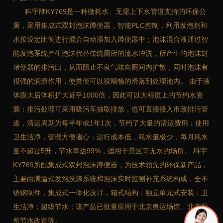
科宇牌KY769是一种微耗水、无需上下水管道支持的环保公
厕，采用集成式双封泡沫蹲便器，智能PLC控制，利用发泡剂和
水按设定比例进行混合自动添加入蹲便器中；泡沫混合液通过智
能发泡系统产生泡沫代替传统厕所的流水冲洗，所产生的泡沫封
堵便器的排污口，从而阻止不良气味向厕间内扩散，同时泡沫有
很强的润滑作用，使粪便可以很顺畅的滑落到处理池内。 由于液
体膨大后体积扩大近乎1000倍，因此可以大程度上的节约水资
源；排污处理可采用吸污车抽取排放，也可直接接入市政排污管
道，清运周期为每半年或1年1次，节约了大量的清运费用；使用
卫生洁净，管理方便省心；运行成本低，耗水量极少，每月耗水
量不超过5升，节水率达99%，适用于景区等无水的场所。 科宇
KY769所配集成式双封泡沫蹲便器，为技术领先的环保新产品，
主要由满溢式发泡洗涤系统和泡沫实时监测补充系统构成，全不
锈钢制件，集成式一体化设计，箱式结构；独立单元式安装；卫
生洁净；超级节水；该产品已批量应用于北京奥运场馆、北京厕
所节水改造等。