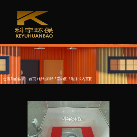
/
/
/
您当前的位置：首页
移动厕所
室内图
泡沫式内室图