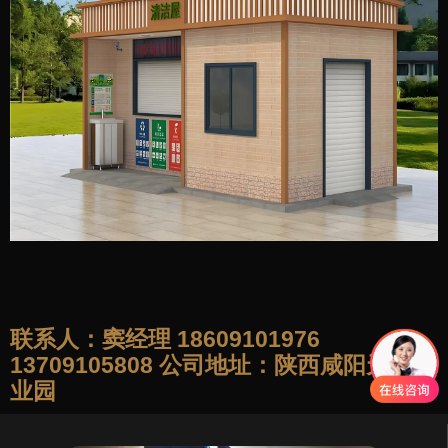
联系人：窦经理 18609101976
13709105808 公司地址：陕西咸阳天山产
业园