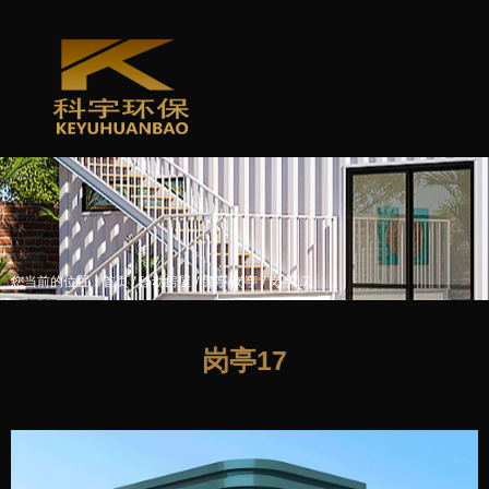
/
/
/
您当前的位置：首页
移动房屋
警亭/岗亭
岗亭17
岗亭17