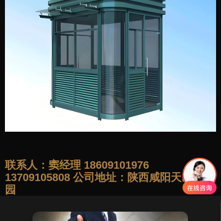
联系人：窦经理 18609101976
13709105808 公司地址：陕西咸阳天山产业
园